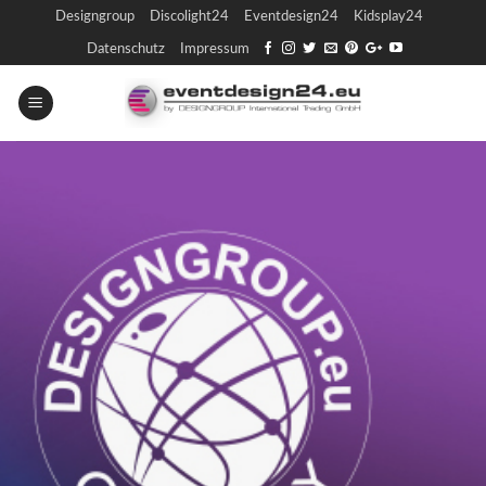
Skip
Designgroup
Discolight24
Eventdesign24
Kidsplay24
to
Datenschutz
Impressum
content